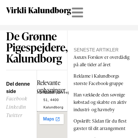
Virkli Kalundborg
De Grønne
Pigespejdere,
SENESTE ARTIKLER
Kalundborg
Asnæs Forskov er overdådig
på alle tider af året
Reklame i Kalundborgs
Relevante
største Facebook-gruppe
Del denne
oplysninger
side
ADRESSE
Klosterparkvej
Han vækkede den søvnige
Facebook
51, 4400
købstad og skabte en aktiv
Linkedin
Kalundborg
industri- og havneby
Twitter
Opskrift: Sådan får du flest
gæster til dit arrangement