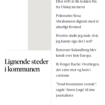
Efter 600 år fik trolden Fin
fra Ulshøj sin hævn
Polioramte Rosa
Abrahamsen digtede med et
ukueligt livsmod
Hvorfor skulle jeg male, hvis
jeg kunne sige det i ord?
Bynavnet Kalundborg blev
kendt over hele Europa
Lignende steder
Ib Fenger Bache: Overlægen,
i kommunen
der satte mor og barn i
centrum
”Vend brostenene svende”,
sagde ‘Søren Løgn’ til sine
journalister