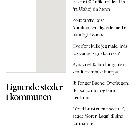
Efter 600 år fik trolden Fin
fra Ulshøj sin hævn
Polioramte Rosa
Abrahamsen digtede med et
ukueligt livsmod
Hvorfor skulle jeg male, hvis
jeg kunne sige det i ord?
Bynavnet Kalundborg blev
kendt over hele Europa
Ib Fenger Bache: Overlægen,
Lignende steder
der satte mor og barn i
i kommunen
centrum
”Vend brostenene svende”,
sagde ‘Søren Løgn’ til sine
journalister