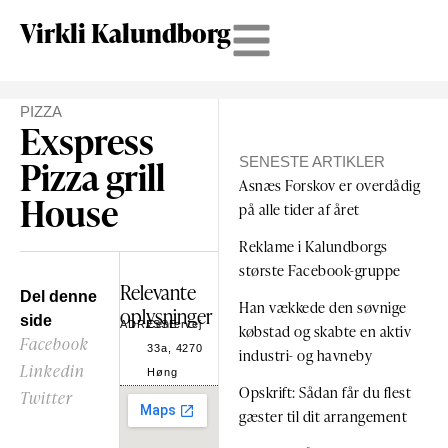
Virkli Kalundborg
PIZZA
Exspress
Pizza grill
SENESTE ARTIKLER
Asnæs Forskov er overdådig
House
på alle tider af året
Reklame i Kalundborgs
største Facebook-gruppe
Relevante
Del denne
Han vækkede den søvnige
oplysninger
side
ADRESSE
Centervej
købstad og skabte en aktiv
Facebook
33a, 4270
industri- og havneby
Linkedin
Høng
Opskrift: Sådan får du flest
Twitter
gæster til dit arrangement