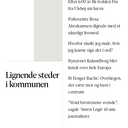
Efter 600 år fik trolden Fin
fra Ulshøj sin hævn
Polioramte Rosa
Abrahamsen digtede med et
ukueligt livsmod
Hvorfor skulle jeg male, hvis
jeg kunne sige det i ord?
Bynavnet Kalundborg blev
kendt over hele Europa
Lignende steder
Ib Fenger Bache: Overlægen,
i kommunen
der satte mor og barn i
centrum
”Vend brostenene svende”,
sagde ‘Søren Løgn’ til sine
journalister