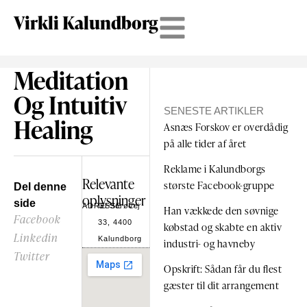
Virkli Kalundborg
Meditation
Og Intuitiv
SENESTE ARTIKLER
Healing
Asnæs Forskov er overdådig
på alle tider af året
Reklame i Kalundborgs
Relevante
største Facebook-gruppe
Del denne
oplysninger
side
ADRESSE
Gl Sorøvej
Han vækkede den søvnige
Facebook
33, 4400
købstad og skabte en aktiv
Linkedin
Kalundborg
industri- og havneby
Twitter
Opskrift: Sådan får du flest
gæster til dit arrangement