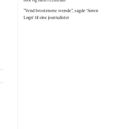
”Vend brostenene svende”, sagde ‘Søren
Løgn’ til sine journalister