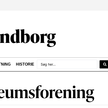
undborg
TNING
HISTORIE
eumsforening