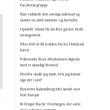
Facebook-gruppe
Han vækkede den søvnige købstad og
skabte en aktiv industri- og havneby
Opskrift: Sådan får du flest gæster til dit
arrangement
Efter 600 år fik trolden Fin fra Ulshøj sin
hævn
Polioramte Rosa Abrahamsen digtede
med et ukueligt livsmod
Hvorfor skulle jeg male, hvis jeg kunne
sige det i ord?
Bynavnet Kalundborg blev kendt over
hele Europa
Ib Fenger Bache: Overlægen, der satte
mor og barn i centrum