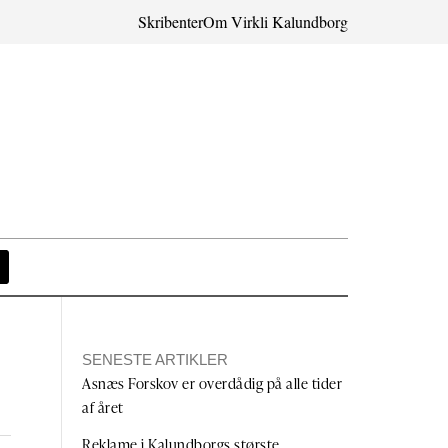
Skribenter
Om Virkli Kalundborg
SENESTE ARTIKLER
Asnæs Forskov er overdådig på alle tider
af året
Reklame i Kalundborgs største