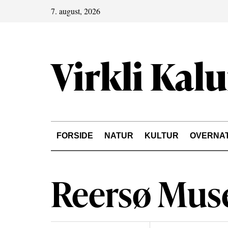
7. august, 2026
Virkli Kal
FORSIDE
NATUR
KULTUR
OVERNA
Reersø Mus