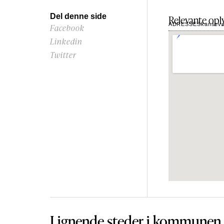
Del denne side
Relevante opl
ADRESSE
Skanseve
Facebook
Linkedin
Twitter
Lignende steder i kommunen