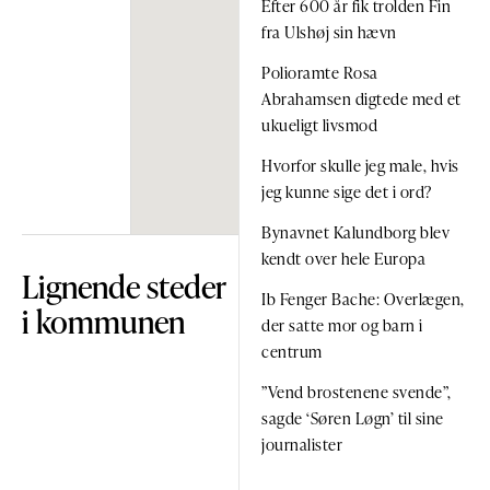
Efter 600 år fik trolden Fin
fra Ulshøj sin hævn
Polioramte Rosa
Abrahamsen digtede med et
ukueligt livsmod
Hvorfor skulle jeg male, hvis
jeg kunne sige det i ord?
Bynavnet Kalundborg blev
kendt over hele Europa
Lignende steder
Ib Fenger Bache: Overlægen,
i kommunen
der satte mor og barn i
centrum
”Vend brostenene svende”,
sagde ‘Søren Løgn’ til sine
journalister