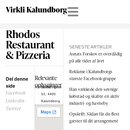
Virkli Kalundborg
Rhodos
Restaurant
SENESTE ARTIKLER
& Pizzeria
Asnæs Forskov er overdådig
på alle tider af året
Reklame i Kalundborgs
Relevante
største Facebook-gruppe
Del denne
oplysninger
side
ADRESSE
Skibbrogade
Han vækkede den søvnige
Facebook
53, 4400
købstad og skabte en aktiv
Linkedin
Kalundborg
industri- og havneby
Twitter
Opskrift: Sådan får du flest
gæster til dit arrangement