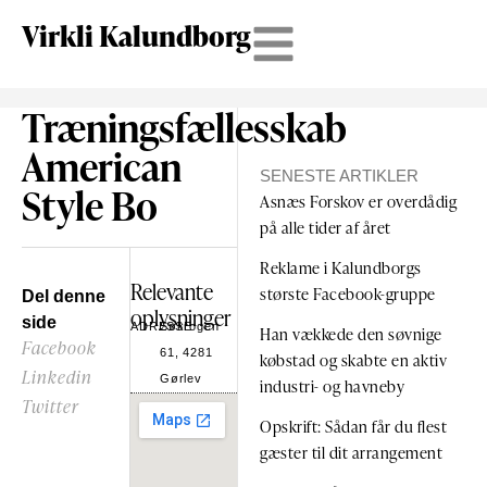
Virkli Kalundborg
Træningsfællesskab
American
SENESTE ARTIKLER
Style Bo
Asnæs Forskov er overdådig
på alle tider af året
Reklame i Kalundborgs
Relevante
største Facebook-gruppe
Del denne
oplysninger
side
ADRESSE
Søkrogen
Han vækkede den søvnige
Facebook
61, 4281
købstad og skabte en aktiv
Linkedin
Gørlev
industri- og havneby
Twitter
Opskrift: Sådan får du flest
gæster til dit arrangement