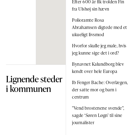
Efter 600 år fik trolden Fin
fra Ulshøj sin hævn
Polioramte Rosa
Abrahamsen digtede med et
ukueligt livsmod
Hvorfor skulle jeg male, hvis
jeg kunne sige det i ord?
Bynavnet Kalundborg blev
kendt over hele Europa
Lignende steder
Ib Fenger Bache: Overlægen,
i kommunen
der satte mor og barn i
centrum
”Vend brostenene svende”,
sagde ‘Søren Løgn’ til sine
journalister