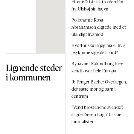
Efter 600 år fik trolden Fin
fra Ulshøj sin hævn
Polioramte Rosa
Abrahamsen digtede med et
ukueligt livsmod
Hvorfor skulle jeg male, hvis
jeg kunne sige det i ord?
Bynavnet Kalundborg blev
Lignende steder
kendt over hele Europa
i kommunen
Ib Fenger Bache: Overlægen,
der satte mor og barn i
centrum
”Vend brostenene svende”,
sagde ‘Søren Løgn’ til sine
journalister