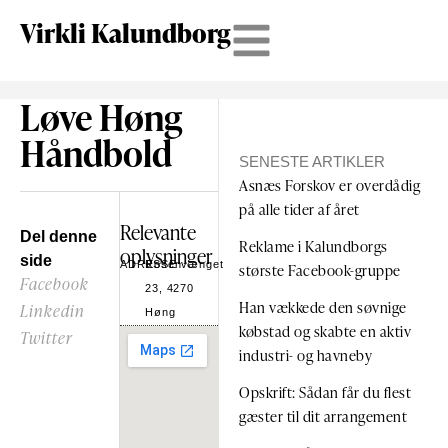
Virkli Kalundborg
Løve Høng
Håndbold
SENESTE ARTIKLER
Asnæs Forskov er overdådig
på alle tider af året
Relevante
Del denne
Reklame i Kalundborgs
oplysninger
side
ADRESSE
Rosenvænget
største Facebook-gruppe
Facebook
23, 4270
Han vækkede den søvnige
Linkedin
Høng
købstad og skabte en aktiv
Twitter
industri- og havneby
Opskrift: Sådan får du flest
gæster til dit arrangement